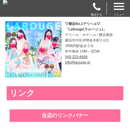
電話する
メニュー
🤍横浜No.1デリヘル🤍
「LaRouge(ラルージュ)」
デリヘル・ホテヘル / 横浜風俗
横浜市中区伊勢佐木町3-101
JR関内駅徒歩５分
年中無休 10時～翌5時
045-253-6606
info@larouge.jp
リンク
当店のリンクバナー